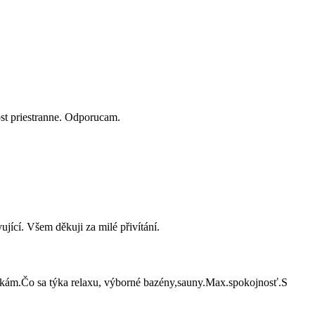
st priestranne. Odporucam.
ující. Všem děkuji za milé přivítání.
ovačkám.Čo sa týka relaxu, výborné bazény,sauny.Max.spokojnosť.S