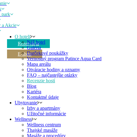
nie
s
 park
 a Akcie
O hoteli
Náš hotel
Rezervácia
Galéria
Darčekové poukážky
E-shop
Vernostný program Patince Aqua Card
Mapa areálu
Otváracie hodiny a oznamy
FAQ – najčastejšie otázky
Recenzie hostí
Blog
Kariéra
Kontaktné údaje
Ubytovanie
Izby a apartmány
Užitočné informácie
Wellness
Wellness centrum
Thajské masáže
Masáže a procedúry