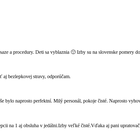
saze a procedury. Deti sa vyblaznia 🙂 Izby su na slovenske pomery do
ť aj bezlepkovej stravy, odporúčam.
še bylo naprosto perfektní. Milý personál, pokoje čisté. Naprosto vyhov
ecepcii na 1 aj obsluha v jedálni.Izby veľké čisté.Vďaka aj pani uprat