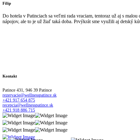
Filip
Do hotela v Patinciach sa veľmi rada vraciam, tentoraz už aj s malou
nápojov, ale to je už žiaľ taká doba. Prvýkrát sme využili aj detský k
Kontakt
Patince 431, 946 39 Patince
rezervacie@wellnesspatince.sk
+421 917 654 875
recepcia@wellnesspatince.sk
+421 918 886 715