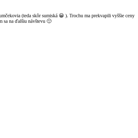
sumčekovia (teda skôr sumiská 😀 ). Trochu ma prekvapili vyššie ceny
ím sa na ďalšiu návštevu 🙂