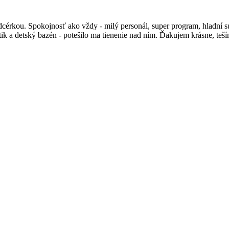
 dcérkou. Spokojnosť ako vždy - milý personál, super program, hladní 
útik a detský bazén - potešilo ma tienenie nad ním. Ďakujem krásne, teš