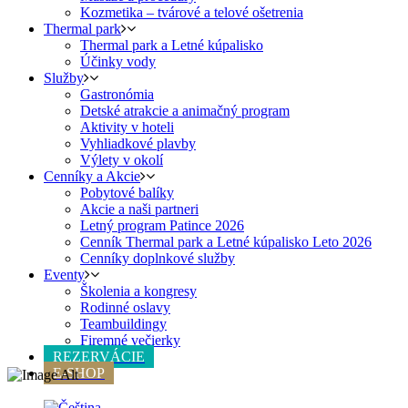
Kozmetika – tvárové a telové ošetrenia
Thermal park
Thermal park a Letné kúpalisko
Účinky vody
Služby
Gastronómia
Detské atrakcie a animačný program
Aktivity v hoteli
Vyhliadkové plavby
Výlety v okolí
Cenníky a Akcie
Pobytové balíky
Akcie a naši partneri
Letný program Patince 2026
Cenník Thermal park a Letné kúpalisko Leto 2026
Cenníky doplnkové služby
Eventy
Školenia a kongresy
Rodinné oslavy
Teambuildingy
Firemné večierky
REZERVÁCIE
E-SHOP