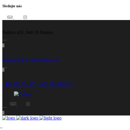
Sledujte nás
Patince 431, 946 39 Patince
rezervacie@wellnesspatince.sk
+421 917 654 875,
+421 918 886 715