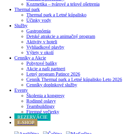
Kozmetika – tvárové a telové ošetrenia
Thermal park
Thermal park a Letné kúpalisko
Účinky vody
Služby
Gastronómia
Detské atrakcie a animačný program
Aktivity v hoteli
Vyhliadkové plavby
Výlety v okolí
Cenníky a Akcie
Pobytové balíky
Akcie a naši partneri
Letný program Patince 2026
Cenník Thermal park a Letné kúpalisko Leto 2026
Cenníky doplnkové služby
Eventy
Školenia a kongresy
Rodinné oslavy
Teambuildingy
Firemné večierky
REZERVÁCIE
E-SHOP