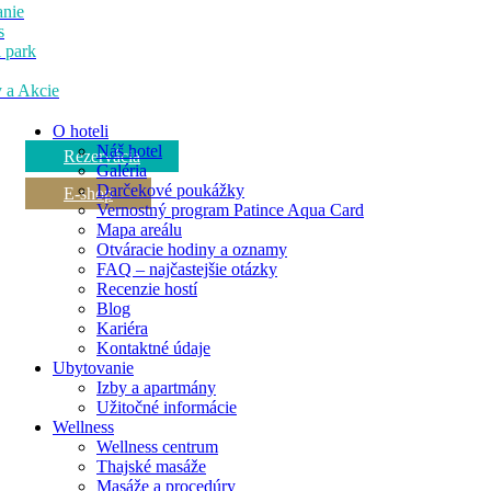
nie
s
 park
 a Akcie
O hoteli
Náš hotel
Rezervácia
Galéria
Darčekové poukážky
E-shop
Vernostný program Patince Aqua Card
Mapa areálu
Otváracie hodiny a oznamy
FAQ – najčastejšie otázky
Recenzie hostí
Blog
Kariéra
Kontaktné údaje
Ubytovanie
Izby a apartmány
Užitočné informácie
Wellness
Wellness centrum
Thajské masáže
Masáže a procedúry