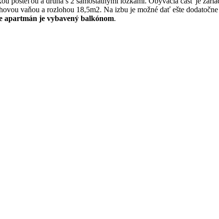
kou posteľou a druhá s 2 samostatnými lôžkami. Obývacia časť je z
ohovou vaňou a rozlohou 18,5m2. Na izbu je možné dať ešte dodatočne s
xe apartmán je vybavený balkónom
.