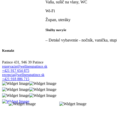
Vaňa, sušič na vlasy, WC
Wi-Fi
Župan, uteráky
Služby navyše
– Detské vybavenie - nočník, vanička, stu
Kontakt
Patince 431, 946 39 Patince
rezervacie@wellnesspatince.sk
+421 917 654 875
recepcia@wellnesspatince.sk
+421 918 886 715