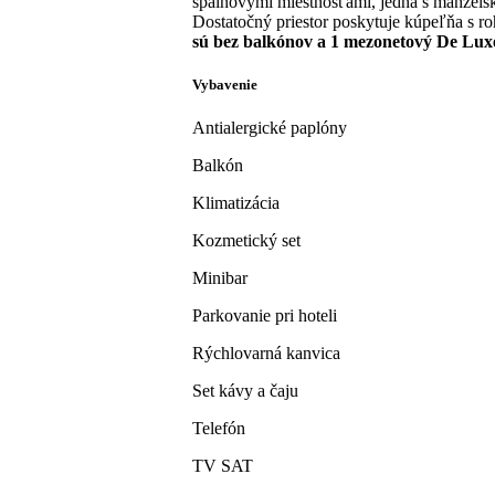
spálňovými miestnosťami, jedna s manžels
Dostatočný priestor poskytuje kúpeľňa s r
sú bez balkónov a 1 mezonetový De Lu
Vybavenie
Antialergické paplóny
Balkón
Klimatizácia
Kozmetický set
Minibar
Parkovanie pri hoteli
Rýchlovarná kanvica
Set kávy a čaju
Telefón
TV SAT