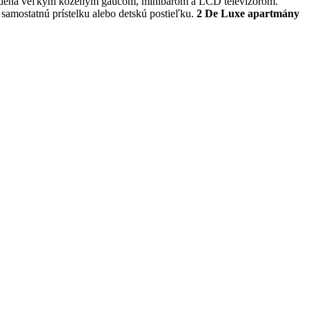
ariadená veľkým koženým gaučom, minibarom a LCD televízorom.
amostatnú prístelku alebo detskú postieľku.
2 De Luxe apartmány